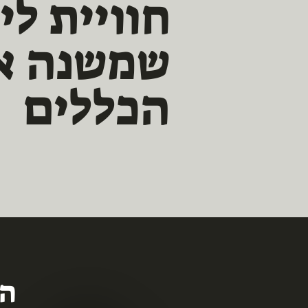
חוויית לי
שמשנה א
הכללים
הס