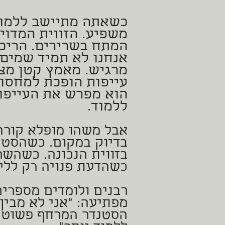
כשאתה מתיישב ללמוד
משפיע. הזווית המדוי
המתח בשרירים. הריכו
אנחנו לא תמיד שמים ל
מרגיש. מאמץ קטן מצט
עייפות הופכת למחסום
הוא מפרש את העייפות
ללמוד.
אבל משהו מופלא קור
בדיוק במקום. כשהסטנ
בזווית הנכונה. כשהשר
כשהדעת פנויה רק ללימ
רבנים ולומדים מספרי
מפתיעה: "אני לא מבין 
הסטנדר המרחף פשוט ג