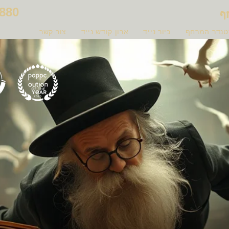
880
ף
טנדר המרחף
כיור נייד
ארון קודש נייד
צור קשר