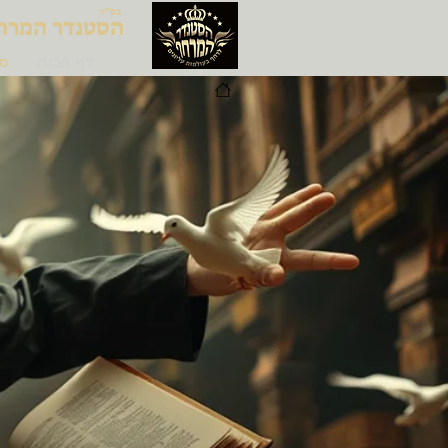
בס"ד
הסטנדר המרח
דף הבית
ס