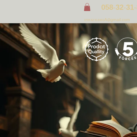
058
-
32
-
31
-
0583231880A@gmail.com