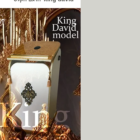
הדגם הקלסי king david