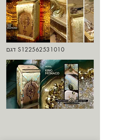
דגם S122562531010