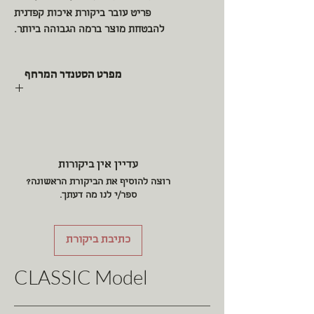
פריט עובר ביקורת איכות קפדנית
להבטחת מוצר ברמה הגבוהה ביותר.
מפרט הסטנדר המרחף
מיני ספריה מעץ סנדוויץ שמנת חזק
במיוחד.
זרוע 3 מפרקית מתכווננת לכל מצב
עדיין אין ביקורות
עמידה שכיבה ישיבה עובד על בוכנת גז
רוצה להוסיף את הביקורת הראשונה?
בד ברוקד שמנת וזהב עוטף זרוע וגב
ספר/י לנו מה דעתך.
משטח עליון
משטח עליון סטנדר זהב ציפוי
קריסטל
כתיבת ביקורת
ידית סטנדר זהב ניקל יוקרתי
שרשרת זהב אמיתי עם גומי לתפוס
CLASSIC Model
דפים לנוחות
4 גלגלי סיליקון חזקים
3 תאים לספרים מגש עליון, אמצעי.