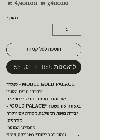
מחיר
מחי
 ‏7,400.00 ‏₪ 
רגיל
מבצ
כמות
*
הוספה לסל קניות
להזמנות 058-32-31-880
MODEL GOLD PALACE - סטנדר
יוקרתי מבית האומן
פאר והדר בעיצוב חדשני! מציגים
בגאווה את סטנדר "GOLD PALACE" -
יצירת מופת המשלבת מסורת עם יוקרה
מודרנית.
מאפייני המוצר:
גימור זהב ייחודי בטכניקת ציפוי