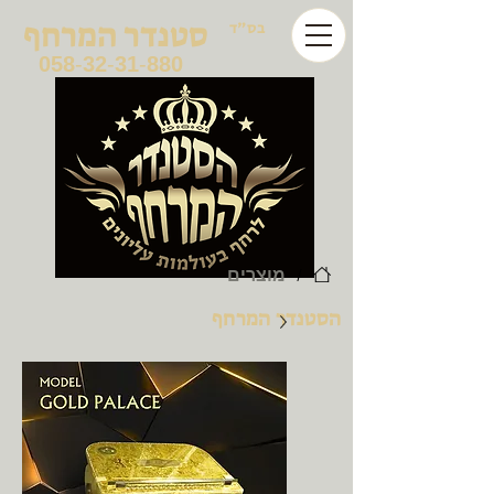
סטנדר המרחף
בס"ד
058
-
32
-
31
-
880
מוצרים
/
הסטנדר המרחף